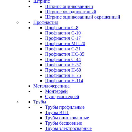
Штрипс
Штрипс оцинкованный
Штрипс холоднокатаный
Штрипс оцинкованный окрашенный
Профнастил
Профнастил С-8
Профнастил С-10
Профнастил С-17
Профнастил МП-20
Профнастил С-21
Профнастил НС-35
Профнастил С-44
Профнастил Н-57
Профнастил Н-60
Профнастил Н-75
Профнастил Н-114
Металлочерепица
Монтеррей
Супермонтеррей
Трубы
Трубы профильные
Трубы ВГП
Трубы оцинкованные
Трубы бесшовные
Трубы электросварные