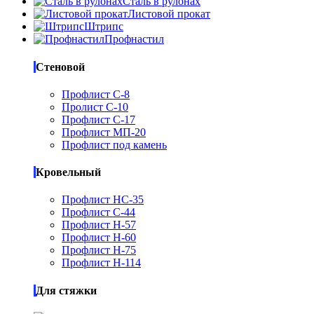
Сталь в рулонах
Листовой прокат
Штрипс
Профнастил
Стеновой
Профлист С-8
Пролист С-10
Профлист С-17
Профлист МП-20
Профлист под камень
Кровельный
Профлист НС-35
Профлист С-44
Профлист Н-57
Профлист Н-60
Профлист Н-75
Профлист Н-114
Для стяжки