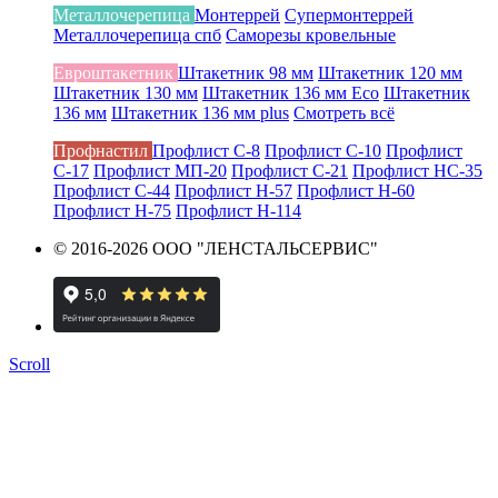
Металлочерепица
Монтеррей
Супермонтеррей
Металлочерепица спб
Саморезы кровельные
Евроштакетник
Штакетник 98 мм
Штакетник 120 мм
Штакетник 130 мм
Штакетник 136 мм Eco
Штакетник
136 мм
Штакетник 136 мм plus
Смотреть всё
Профнастил
Профлист С-8
Профлист С-10
Профлист
С-17
Профлист МП-20
Профлист С-21
Профлист НС-35
Профлист С-44
Профлист Н-57
Профлист Н-60
Профлист Н-75
Профлист Н-114
© 2016-2026 ООО "ЛЕНСТАЛЬСЕРВИС"
Scroll