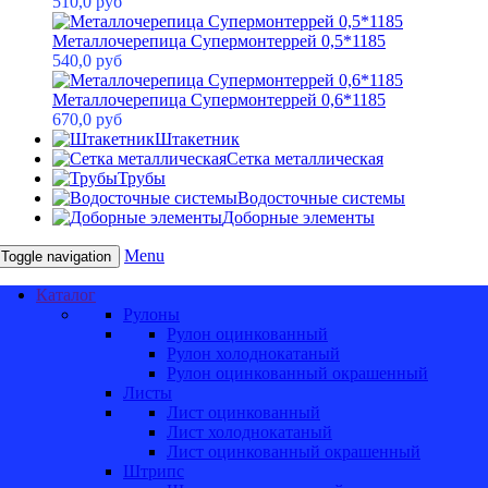
510,0 руб
Металлочерепица Супермонтеррей 0,5*1185
540,0 руб
Металлочерепица Супермонтеррей 0,6*1185
670,0 руб
Штакетник
Сетка металлическая
Трубы
Водосточные системы
Доборные элементы
Menu
Toggle navigation
Каталог
Рулоны
Рулон оцинкованный
Рулон холоднокатаный
Рулон оцинкованный окрашенный
Листы
Лист оцинкованный
Лист холоднокатаный
Лист оцинкованный окрашенный
Штрипс