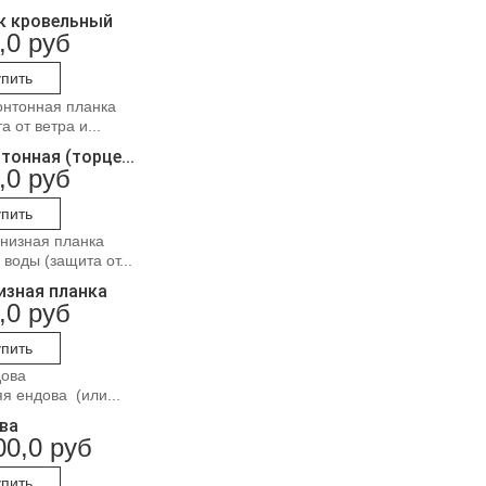
к кровельный
,0 руб
упить
 от ветра и...
тонная (торце...
,0 руб
упить
 воды (защита от...
изная планка
,0 руб
упить
я ендова (или...
ва
00,0 руб
упить