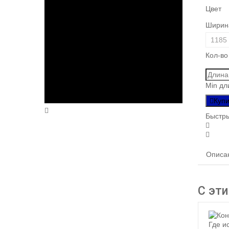
Цвет
Шири
Кол-во
Min дл
Купи
Быстры
Описа
С эт
Где ис