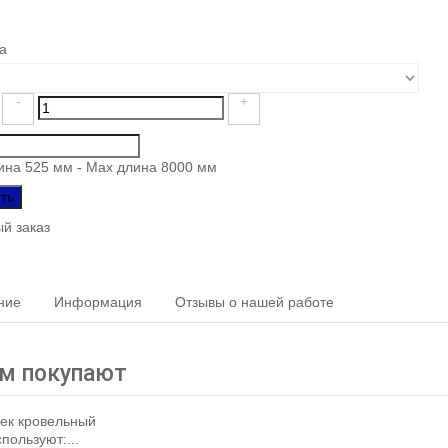
на
-
+
ина 525 мм - Max длина 8000 мм
ть
й заказ
ние
Информация
Отзывы о нашей работе
им покупают
пользуют:...