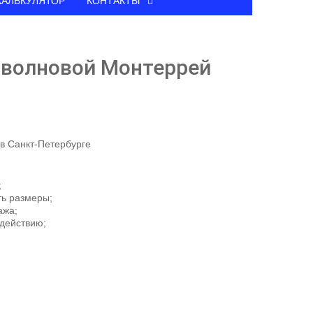
КАЛЬКУЛЯТОР
КОНТАКТЫ
 волновой Монтеррей
 в Санкт-Петербурге
;
ть размеры;
ажа;
здействию;