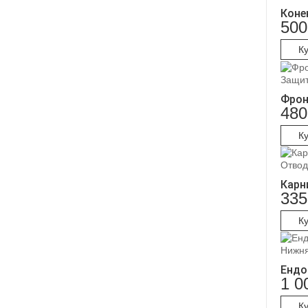
Коне
500
К
Защита
Фрон
480
К
Отвод
Карн
335
К
Нижня
Ендо
1 0
К