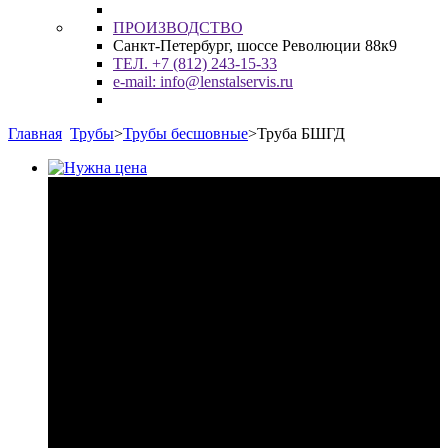
ПРОИЗВОДСТВО
Санкт-Петербург, шоссе Революции 88к9
ТЕЛ. +7 (812) 243-15-33
e-mail: info@lenstalservis.ru
Главная
Трубы
>
Трубы бесшовные
>
Труба БШГД