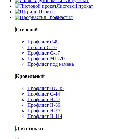
Сталь в рулонах
Листовой прокат
Штрипс
Профнастил
Стеновой
Профлист С-8
Пролист С-10
Профлист С-17
Профлист МП-20
Профлист под камень
Кровельный
Профлист НС-35
Профлист С-44
Профлист Н-57
Профлист Н-60
Профлист Н-75
Профлист Н-114
Для стяжки