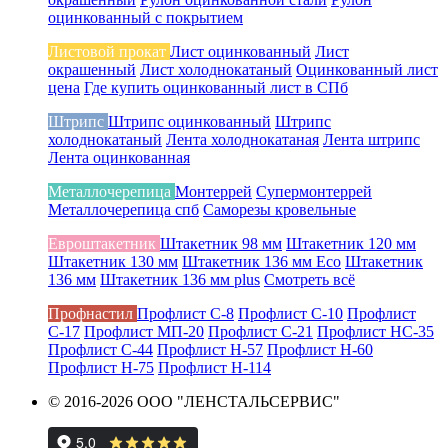
оцинкованный с покрытием
Листовой прокат
Лист оцинкованный
Лист
окрашенный
Лист холоднокатаный
Оцинкованный лист
цена
Где купить оцинкованный лист в СПб
Штрипс
Штрипс оцинкованный
Штрипс
холоднокатаный
Лента холоднокатаная
Лента штрипс
Лента оцинкованная
Металлочерепица
Монтеррей
Супермонтеррей
Металлочерепица спб
Саморезы кровельные
Евроштакетник
Штакетник 98 мм
Штакетник 120 мм
Штакетник 130 мм
Штакетник 136 мм Eco
Штакетник
136 мм
Штакетник 136 мм plus
Смотреть всё
Профнастил
Профлист С-8
Профлист С-10
Профлист
С-17
Профлист МП-20
Профлист С-21
Профлист НС-35
Профлист С-44
Профлист Н-57
Профлист Н-60
Профлист Н-75
Профлист Н-114
© 2016-2026 ООО "ЛЕНСТАЛЬСЕРВИС"