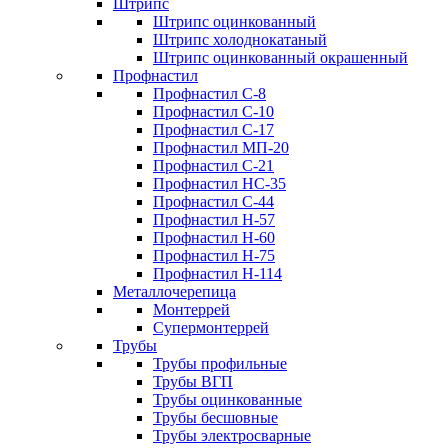
Штрипс
Штрипс оцинкованный
Штрипс холоднокатаный
Штрипс оцинкованный окрашенный
Профнастил
Профнастил С-8
Профнастил С-10
Профнастил С-17
Профнастил МП-20
Профнастил С-21
Профнастил НС-35
Профнастил С-44
Профнастил Н-57
Профнастил Н-60
Профнастил Н-75
Профнастил Н-114
Металлочерепица
Монтеррей
Супермонтеррей
Трубы
Трубы профильные
Трубы ВГП
Трубы оцинкованные
Трубы бесшовные
Трубы электросварные