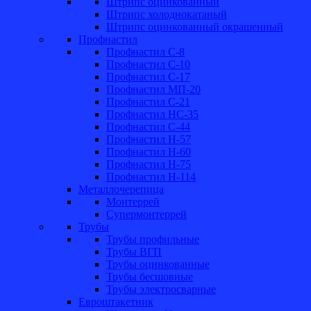
Штрипс оцинкованный
Штрипс холоднокатаный
Штрипс оцинкованный окрашенный
Профнастил
Профнастил С-8
Профнастил С-10
Профнастил С-17
Профнастил МП-20
Профнастил С-21
Профнастил НС-35
Профнастил С-44
Профнастил Н-57
Профнастил Н-60
Профнастил Н-75
Профнастил Н-114
Металлочерепица
Монтеррей
Супермонтеррей
Трубы
Трубы профильные
Трубы ВГП
Трубы оцинкованные
Трубы бесшовные
Трубы электросварные
Евроштакетник