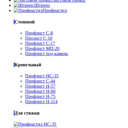
Листовой прокат
Штрипс
Профнастил
Стеновой
Профлист С-8
Пролист С-10
Профлист С-17
Профлист МП-20
Профлист под камень
Кровельный
Профлист НС-35
Профлист С-44
Профлист Н-57
Профлист Н-60
Профлист Н-75
Профлист Н-114
Для стяжки