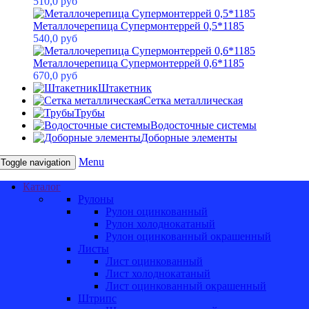
510,0 руб
Металлочерепица Супермонтеррей 0,5*1185
540,0 руб
Металлочерепица Супермонтеррей 0,6*1185
670,0 руб
Штакетник
Сетка металлическая
Трубы
Водосточные системы
Доборные элементы
Menu
Toggle navigation
Каталог
Рулоны
Рулон оцинкованный
Рулон холоднокатаный
Рулон оцинкованный окрашенный
Листы
Лист оцинкованный
Лист холоднокатаный
Лист оцинкованный окрашенный
Штрипс