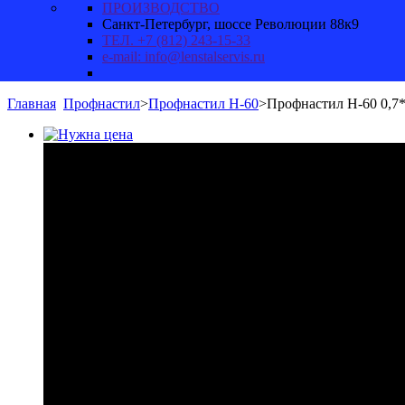
ПРОИЗВОДСТВО
Санкт-Петербург, шоссе Революции 88к9
ТЕЛ. +7 (812) 243-15-33
e-mail: info@lenstalservis.ru
Главная
Профнастил
>
Профнастил Н-60
>
Профнастил Н-60 0,7