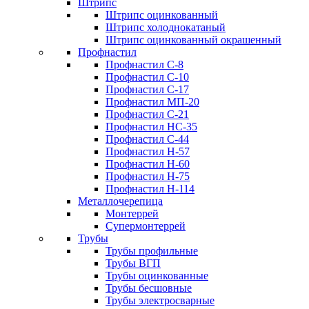
Штрипс
Штрипс оцинкованный
Штрипс холоднокатаный
Штрипс оцинкованный окрашенный
Профнастил
Профнастил С-8
Профнастил С-10
Профнастил С-17
Профнастил МП-20
Профнастил С-21
Профнастил НС-35
Профнастил С-44
Профнастил Н-57
Профнастил Н-60
Профнастил Н-75
Профнастил Н-114
Металлочерепица
Монтеррей
Супермонтеррей
Трубы
Трубы профильные
Трубы ВГП
Трубы оцинкованные
Трубы бесшовные
Трубы электросварные