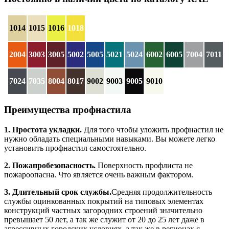
1014
1015
1016
1018
2004
3003
3005
5002
5005
5021
5024
6002
6005
7004
7011
7024
7035
8004
8017
9002
9003
9005
9010
Преимущества профнастила
1. Простота укладки.
Для того чтобы уложить профнастил не
нужно обладать специальными навыками. Вы можете легко
установить профнастил самостоятельно.
2. Пожапробезопасность.
Поверхность профлиста не
пожароопасна. Что является очень важным фактором.
3. Длительный срок службы.
Средняя продолжительность
службы оцинкованных покрытий на типовых элементах
конструкций частных загородних строений значительно
превышает 50 лет, а так же служит от 20 до 25 лет даже в
агрессивных городских условиях, а так же в регионах с