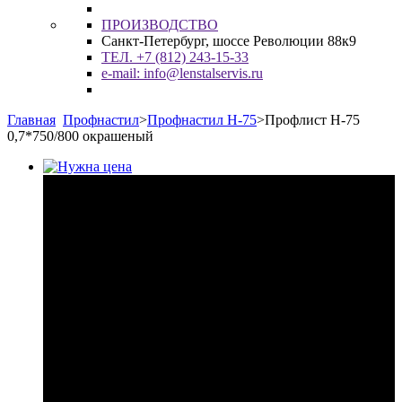
ПРОИЗВОДСТВО
Санкт-Петербург, шоссе Революции 88к9
ТЕЛ. +7 (812) 243-15-33
e-mail: info@lenstalservis.ru
Главная
Профнастил
>
Профнастил Н-75
>
Профлист Н-75
0,7*750/800 окрашеный