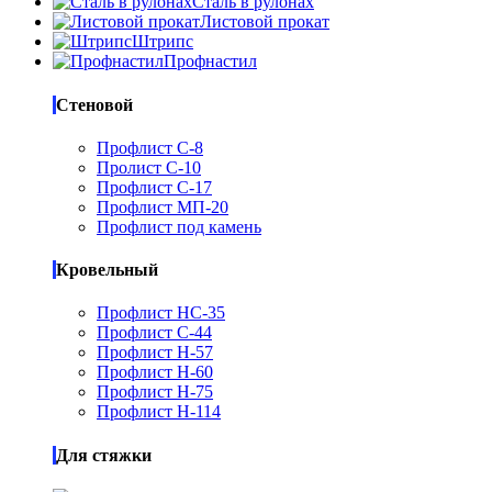
Сталь в рулонах
Листовой прокат
Штрипс
Профнастил
Стеновой
Профлист С-8
Пролист С-10
Профлист С-17
Профлист МП-20
Профлист под камень
Кровельный
Профлист НС-35
Профлист С-44
Профлист Н-57
Профлист Н-60
Профлист Н-75
Профлист Н-114
Для стяжки