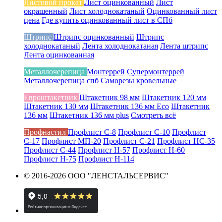
Листовой прокат
Лист оцинкованный
Лист
окрашенный
Лист холоднокатаный
Оцинкованный лист
цена
Где купить оцинкованный лист в СПб
Штрипс
Штрипс оцинкованный
Штрипс
холоднокатаный
Лента холоднокатаная
Лента штрипс
Лента оцинкованная
Металлочерепица
Монтеррей
Супермонтеррей
Металлочерепица спб
Саморезы кровельные
Евроштакетник
Штакетник 98 мм
Штакетник 120 мм
Штакетник 130 мм
Штакетник 136 мм Eco
Штакетник
136 мм
Штакетник 136 мм plus
Смотреть всё
Профнастил
Профлист С-8
Профлист С-10
Профлист
С-17
Профлист МП-20
Профлист С-21
Профлист НС-35
Профлист С-44
Профлист Н-57
Профлист Н-60
Профлист Н-75
Профлист Н-114
© 2016-2026 ООО "ЛЕНСТАЛЬСЕРВИС"