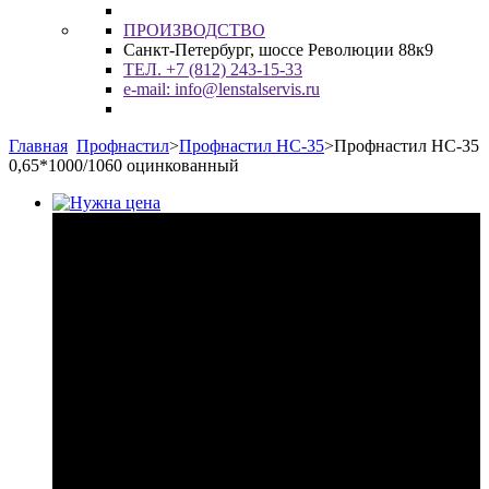
ПРОИЗВОДСТВО
Санкт-Петербург, шоссе Революции 88к9
ТЕЛ. +7 (812) 243-15-33
e-mail: info@lenstalservis.ru
Главная
Профнастил
>
Профнастил НС-35
>
Профнастил НС-35
0,65*1000/1060 оцинкованный