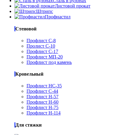
Сталь в рулонах
Листовой прокат
Штрипс
Профнастил
Стеновой
Профлист С-8
Пролист С-10
Профлист С-17
Профлист МП-20
Профлист под камень
Кровельный
Профлист НС-35
Профлист С-44
Профлист Н-57
Профлист Н-60
Профлист Н-75
Профлист Н-114
Для стяжки