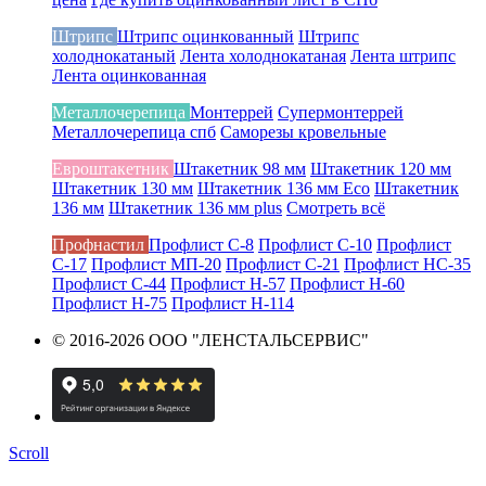
Штрипс
Штрипс оцинкованный
Штрипс
холоднокатаный
Лента холоднокатаная
Лента штрипс
Лента оцинкованная
Металлочерепица
Монтеррей
Супермонтеррей
Металлочерепица спб
Саморезы кровельные
Евроштакетник
Штакетник 98 мм
Штакетник 120 мм
Штакетник 130 мм
Штакетник 136 мм Eco
Штакетник
136 мм
Штакетник 136 мм plus
Смотреть всё
Профнастил
Профлист С-8
Профлист С-10
Профлист
С-17
Профлист МП-20
Профлист С-21
Профлист НС-35
Профлист С-44
Профлист Н-57
Профлист Н-60
Профлист Н-75
Профлист Н-114
© 2016-2026 ООО "ЛЕНСТАЛЬСЕРВИС"
Scroll