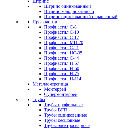
Штрипс
Штрипс оцинкованный
Штрипс холоднокатаный
Штрипс оцинкованный окрашенный
Профнастил
Профнастил С-8
Профнастил С-10
Профнастил С-17
Профнастил МП-20
Профнастил С-21
Профнастил НС-35
Профнастил С-44
Профнастил Н-57
Профнастил Н-60
Профнастил Н-75
Профнастил Н-114
Металлочерепица
Монтеррей
Супермонтеррей
Трубы
Трубы профильные
Трубы ВГП
Трубы оцинкованные
Трубы бесшовные
Трубы электросварные