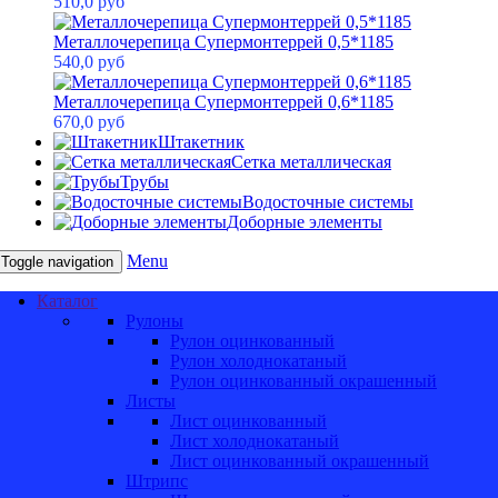
510,0 руб
Металлочерепица Супермонтеррей 0,5*1185
540,0 руб
Металлочерепица Супермонтеррей 0,6*1185
670,0 руб
Штакетник
Сетка металлическая
Трубы
Водосточные системы
Доборные элементы
Menu
Toggle navigation
Каталог
Рулоны
Рулон оцинкованный
Рулон холоднокатаный
Рулон оцинкованный окрашенный
Листы
Лист оцинкованный
Лист холоднокатаный
Лист оцинкованный окрашенный
Штрипс