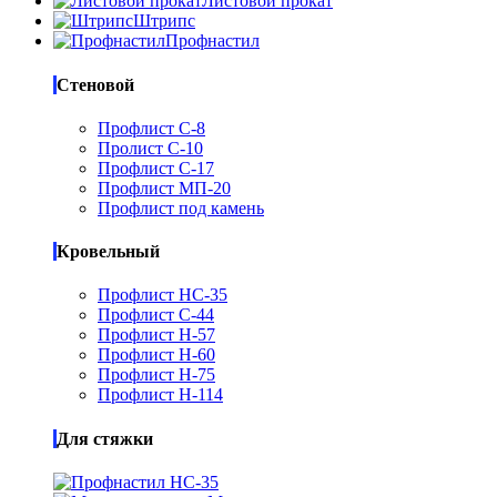
Листовой прокат
Штрипс
Профнастил
Стеновой
Профлист С-8
Пролист С-10
Профлист С-17
Профлист МП-20
Профлист под камень
Кровельный
Профлист НС-35
Профлист С-44
Профлист Н-57
Профлист Н-60
Профлист Н-75
Профлист Н-114
Для стяжки