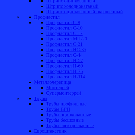
Штрипс оцинкованный
Штрипс холоднокатаный
Штрипс оцинкованный окрашенный
Профнастил
Профнастил С-8
Профнастил С-10
Профнастил С-17
Профнастил МП-20
Профнастил С-21
Профнастил НС-35
Профнастил С-44
Профнастил Н-57
Профнастил Н-60
Профнастил Н-75
Профнастил Н-114
Металлочерепица
Монтеррей
Супермонтеррей
Трубы
Трубы профильные
Трубы ВГП
Трубы оцинкованные
Трубы бесшовные
Трубы электросварные
Евроштакетник