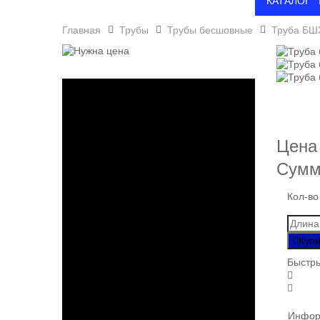
КАТАЛОГ
Главная
Трубы
Трубы бесшовные
Труба БШ
Цена
Сумм
Кол-во
Купи
Быстры
Инфор