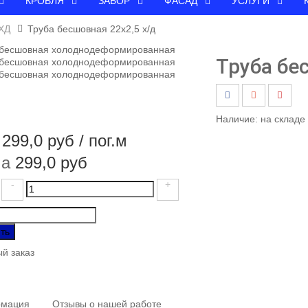
КРОВЛЯ
ЗАБОР
ФАСАД
УСЛУГИ
ХД
Труба бесшовная 22х2,5 х/д
Труба бе
Наличие:
на складе
299,0 руб
/ пог.м
а
299,0 руб
-
+
ть
й заказ
мация
Отзывы о нашей работе