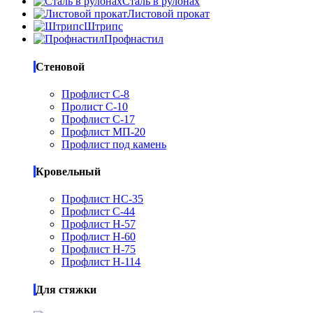
Сталь в рулонах
Листовой прокат
Штрипс
Профнастил
Стеновой
Профлист С-8
Пролист С-10
Профлист С-17
Профлист МП-20
Профлист под камень
Кровельный
Профлист НС-35
Профлист С-44
Профлист Н-57
Профлист Н-60
Профлист Н-75
Профлист Н-114
Для стяжки