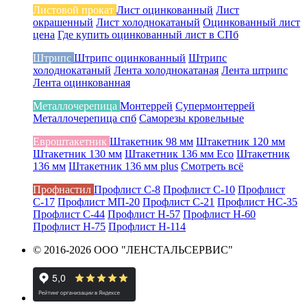
Листовой прокат
Лист оцинкованный
Лист
окрашенный
Лист холоднокатаный
Оцинкованный лист
цена
Где купить оцинкованный лист в СПб
Штрипс
Штрипс оцинкованный
Штрипс
холоднокатаный
Лента холоднокатаная
Лента штрипс
Лента оцинкованная
Металлочерепица
Монтеррей
Супермонтеррей
Металлочерепица спб
Саморезы кровельные
Евроштакетник
Штакетник 98 мм
Штакетник 120 мм
Штакетник 130 мм
Штакетник 136 мм Eco
Штакетник
136 мм
Штакетник 136 мм plus
Смотреть всё
Профнастил
Профлист С-8
Профлист С-10
Профлист
С-17
Профлист МП-20
Профлист С-21
Профлист НС-35
Профлист С-44
Профлист Н-57
Профлист Н-60
Профлист Н-75
Профлист Н-114
© 2016-2026 ООО "ЛЕНСТАЛЬСЕРВИС"