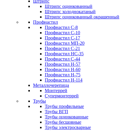
Штрипс
Штрипс оцинкованный
Штрипс холоднокатаный
Штрипс оцинкованный окрашенный
Профнастил
Профнастил С-8
Профнастил С-10
Профнастил С-17
Профнастил МП-20
Профнастил С-21
Профнастил НС-35
Профнастил С-44
Профнастил Н-57
Профнастил Н-60
Профнастил Н-75
Профнастил Н-114
Металлочерепица
Монтеррей
Супермонтеррей
Трубы
Трубы профильные
Трубы ВГП
Трубы оцинкованные
Трубы бесшовные
Трубы электросварные